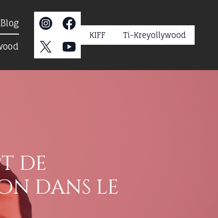
s
Blog
KIFF
Ti-Kreyollywood
ywood
t de
on dans le