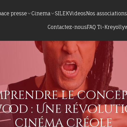
pace presse
Cinema
SILEK
Videos
Nos association
Contactez-nous
FAQ Ti-Kreyoll
prendre le concep
ood : Une révoluti
cinéma créole