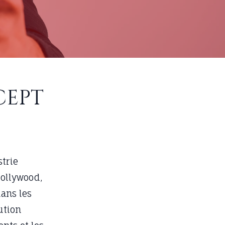
cept
trie
Hollywood,
ans les
lution