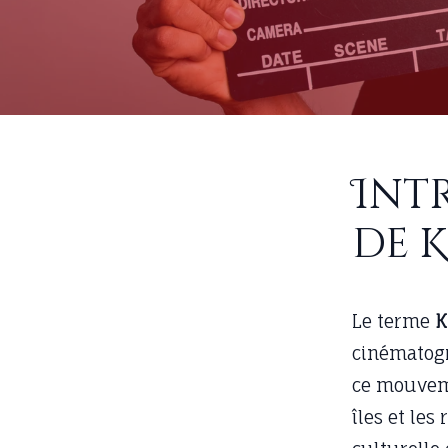
Int
de 
Le terme
K
cinématogr
ce mouveme
îles et les