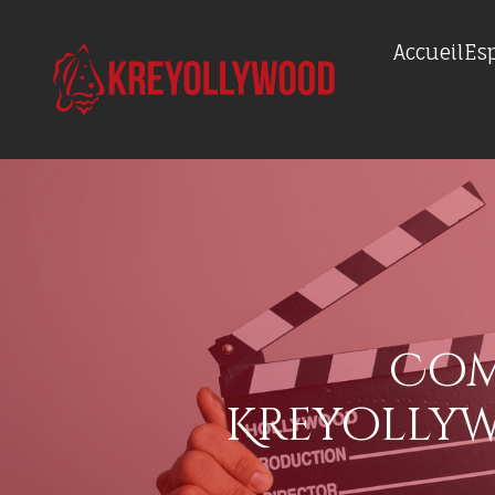
Accueil
Es
Com
Kreyollyw