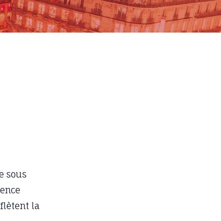
e sous
ience
flètent la