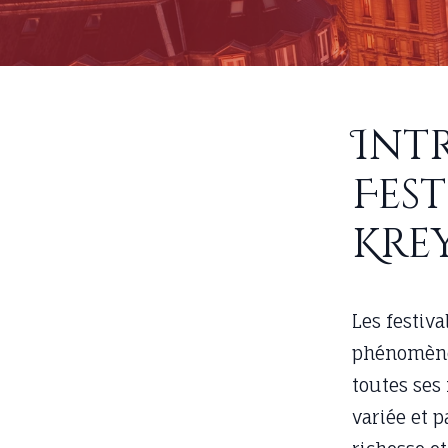
Int
Fes
Kre
Les festiv
phénomène 
toutes ses
variée et 