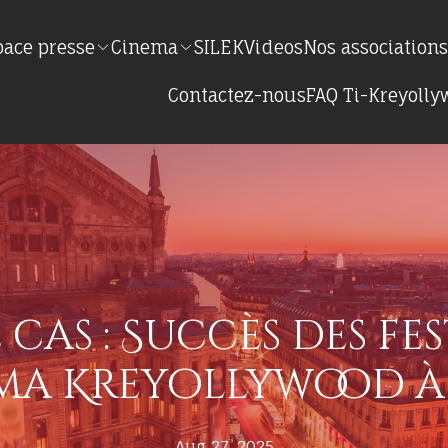
pace presse
Cinema
SILEK
Videos
Nos association
Contactez-nous
FAQ Ti-Kreyoll
cas : Succès des fe
ma Kreyollywood à 
Aug 27, 2025